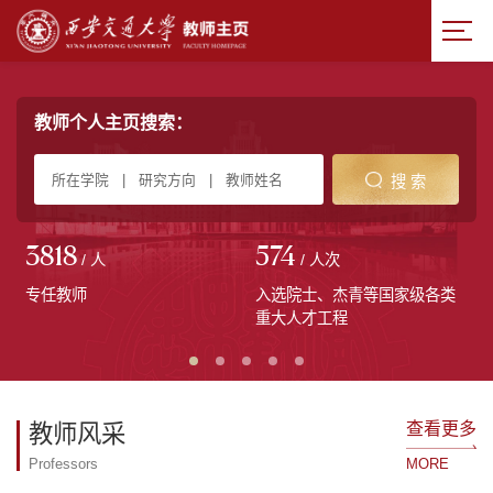
教师个人主页搜索：
搜 索
3818
574
/ 人
/ 人次
专任教师
入选院士、杰青等国家级各类
重大人才工程
查看更多
教师风采
Professors
MORE